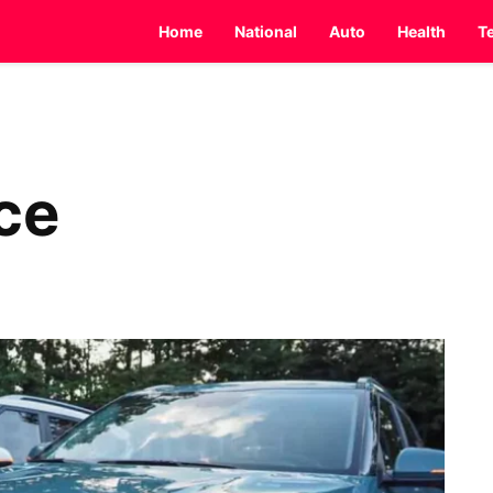
Home
National
Auto
Health
T
ice