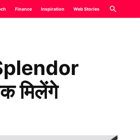
Open
ech
Finance
Inspiration
Web Stories
Search
o Splendor
 मिलेंगे