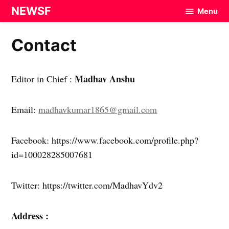
Skip
NEWSF
Menu
to
content
Contact
Madhav Anshu
Editor in Chief :
Email:
madhavkumar1865@gmail.com
Facebook: https://www.facebook.com/profile.php?
id=100028285007681
Twitter: https://twitter.com/MadhavYdv2
Address :