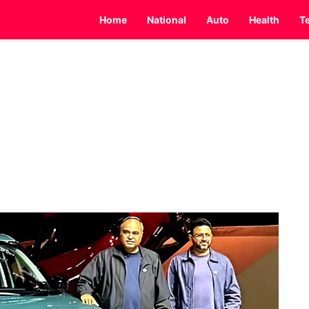
Home
National
Auto
Health
T