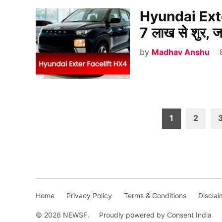
Hyundai Exter
7 लाख से शुर, ज
by
Madhav Anshu
Posts
1
2
pagination
Home
Privacy Policy
Terms & Conditions
Disclai
© 2026 NEWSF.
Proudly powered by Consent India