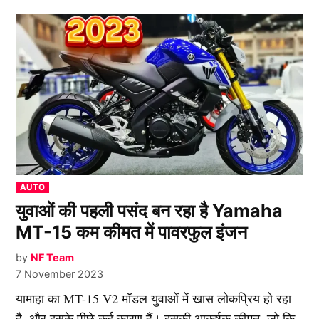
POSTED
AUTO
IN
युवाओं की पहली पसंद बन रहा है Yamaha
MT-15 कम कीमत में पावरफुल इंजन
by
NF Team
7 November 2023
यामाहा का MT-15 V2 मॉडल युवाओं में खास लोकप्रिय हो रहा
है, और इसके पीछे कई कारण हैं। इसकी आकर्षक कीमत, जो कि