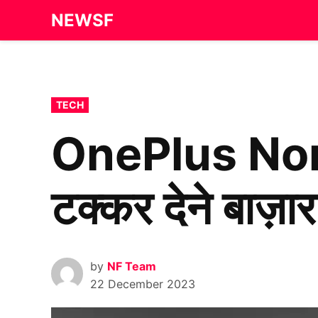
Skip
NEWSF
to
content
POSTED
TECH
IN
OnePlus Nor
टक्कर देने बाज़ा
by
NF Team
22 December 2023