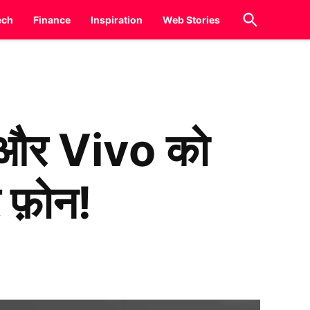
Open
ech
Finance
Inspiration
Web Stories
Search
और Vivo को
र फ़ोन!