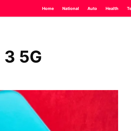
Home
National
Auto
Health
T
d 3 5G