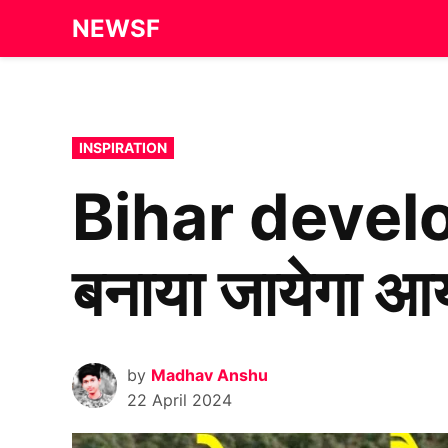
Skip
NEWSF
to
content
POSTED
INSPIRATION
IN
Bihar develop
बनाया जायेगा आ
by
Madhav Anshu
22 April 2024