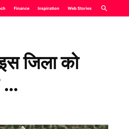
Open
ech
Finance
Inspiration
Web Stories
Search
इस जिला को
ए …