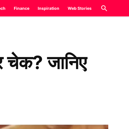
Open
ech
Finance
Inspiration
Web Stories
Search
शर चेक? जानिए