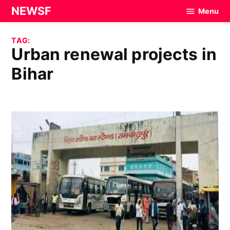
Skip
NEWSF
Menu
to
content
TAG:
urban renewal projects in
Bihar