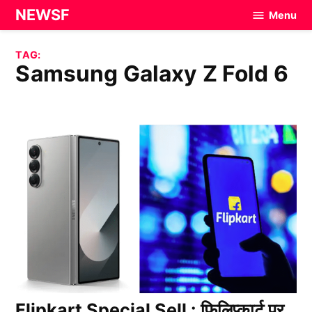
Skip
NEWSF
Menu
to
content
TAG:
Samsung Galaxy Z Fold 6
Flipkart Special Sell : फिलिप्कार्ट पर