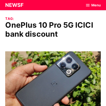
Skip
NEWSF
Menu
to
content
TAG:
OnePlus 10 Pro 5G ICICI
bank discount