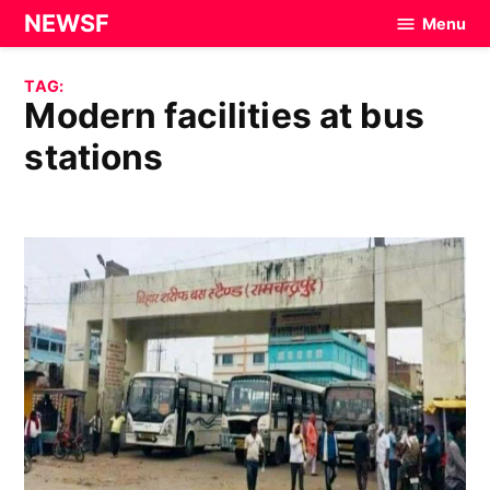
Skip
NEWSF
Menu
to
content
TAG:
modern facilities at bus
stations