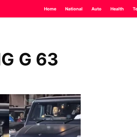
Home
National
Auto
Health
T
MG G 63