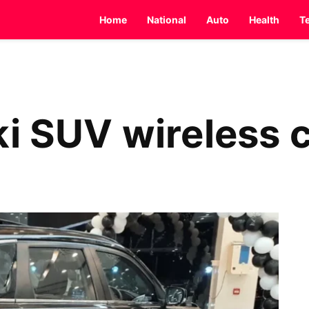
Home
National
Auto
Health
T
uki SUV wireless 