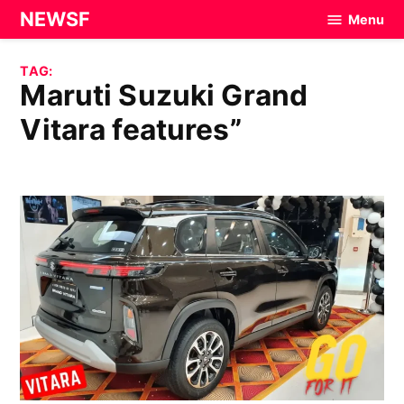
Skip
NEWSF
Menu
to
content
TAG:
Maruti Suzuki Grand
Vitara features”