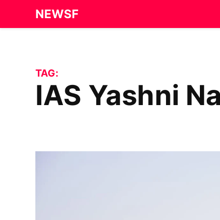
Skip
NEWSF
to
content
TAG:
IAS Yashni N