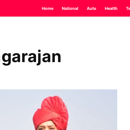
Home
National
Auto
Health
T
agarajan