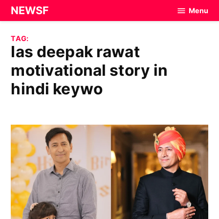
Skip
NEWSF
Menu
to
content
TAG:
ias deepak rawat
motivational story in
hindi keywo