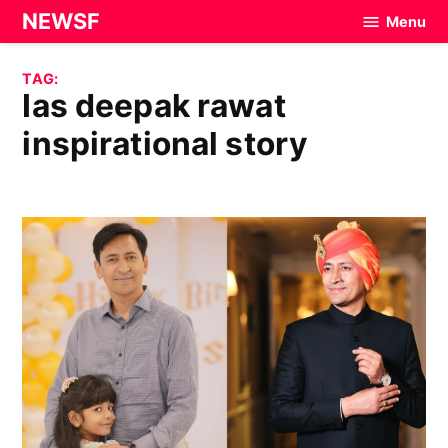
Skip
NEWSF
Menu
to
content
TAG:
ias deepak rawat
inspirational story