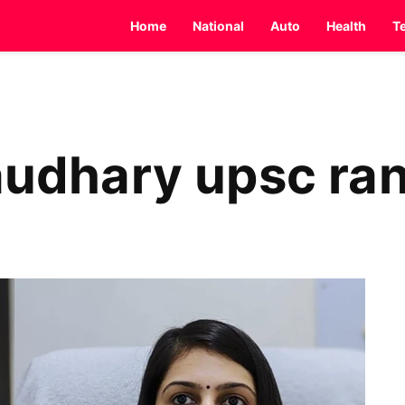
Home
National
Auto
Health
T
haudhary upsc ra