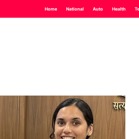
Home
National
Auto
Health
T