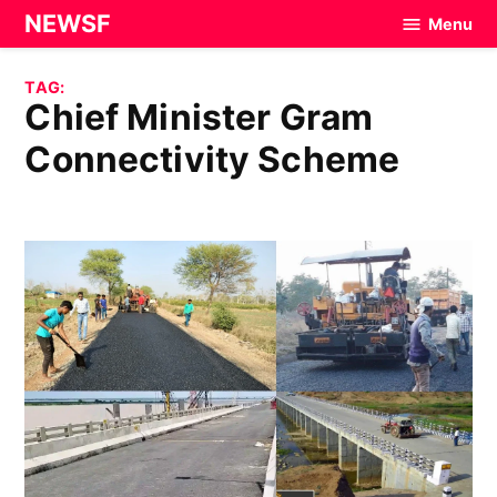
Skip
NEWSF
Menu
to
content
TAG:
Chief Minister Gram
Connectivity Scheme