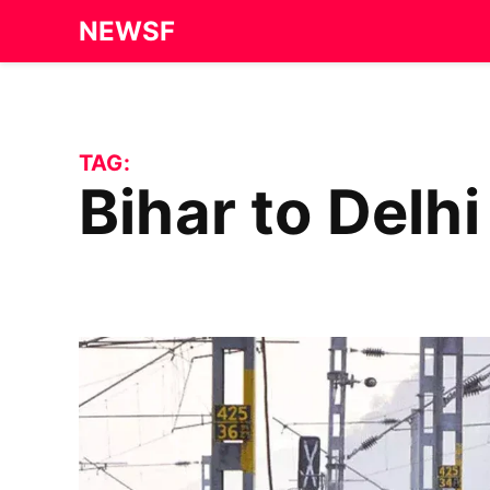
Skip
NEWSF
to
content
TAG:
Bihar to Delh