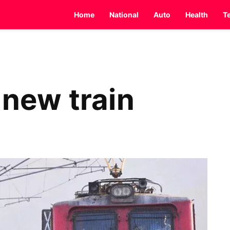
Home
National
Auto
Health
T
i new train