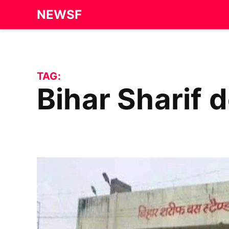
Skip
NEWSF
to
content
TAG:
Bihar Sharif