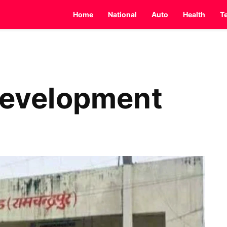
Home
National
Auto
Health
T
 development