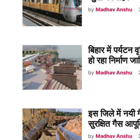
by
Madhav Anshu
बिहार में पर्यटन 
हो रहा निर्माण 
by
Madhav Anshu
इस जिले में नयी 
सुरक्षित गैस आपू
by
Madhav Anshu