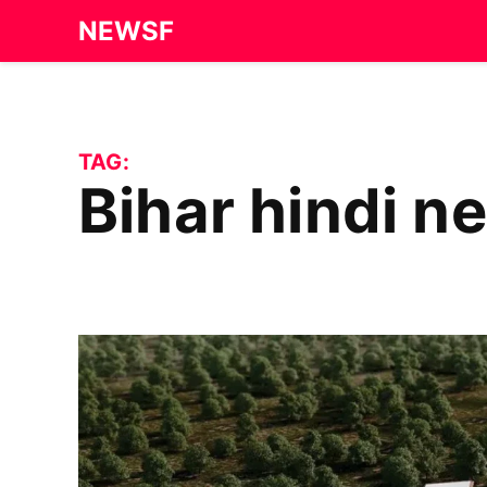
Skip
NEWSF
to
content
TAG:
bihar hindi 