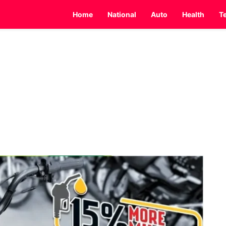
Home
National
Auto
Health
T