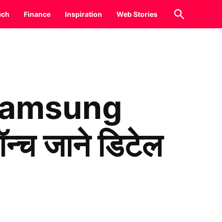
Open
ech
Finance
Inspiration
Web Stories
Search
थ Samsung
च जाने डिटेल