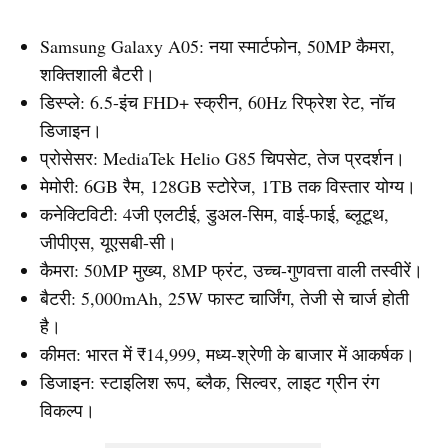
Samsung Galaxy A05: नया स्मार्टफोन, 50MP कैमरा,
शक्तिशाली बैटरी।
डिस्प्ले: 6.5-इंच FHD+ स्क्रीन, 60Hz रिफ्रेश रेट, नॉच
डिजाइन।
प्रोसेसर: MediaTek Helio G85 चिपसेट, तेज प्रदर्शन।
मेमोरी: 6GB रैम, 128GB स्टोरेज, 1TB तक विस्तार योग्य।
कनेक्टिविटी: 4जी एलटीई, डुअल-सिम, वाई-फाई, ब्लूटूथ,
जीपीएस, यूएसबी-सी।
कैमरा: 50MP मुख्य, 8MP फ्रंट, उच्च-गुणवत्ता वाली तस्वीरें।
बैटरी: 5,000mAh, 25W फास्ट चार्जिंग, तेजी से चार्ज होती
है।
कीमत: भारत में ₹14,999, मध्य-श्रेणी के बाजार में आकर्षक।
डिजाइन: स्टाइलिश रूप, ब्लैक, सिल्वर, लाइट ग्रीन रंग
विकल्प।