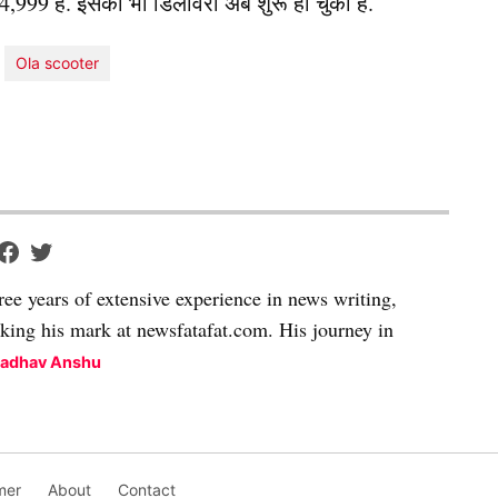
,999 है. इसकी भी डिलीवरी अब शुरू हो चुकी है.
Ola scooter
ree years of extensive experience in news writing,
aking his mark at newsfatafat.com. His journey in
Madhav Anshu
mer
About
Contact