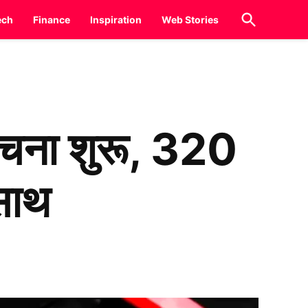
Open
ech
Finance
Inspiration
Web Stories
Search
चना शुरू, 320
साथ