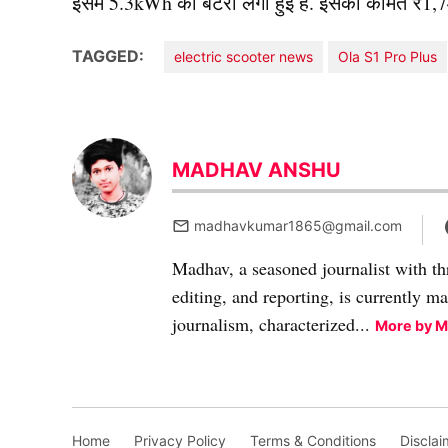
इसमें 5.3kWh की बैटरी लगी हुई है. इसकी कीमत ₹1,74
TAGGED:
electric scooter news
Ola S1 Pro Plus
MADHAV ANSHU
madhavkumar1865@gmail.com
Madhav, a seasoned journalist with th
editing, and reporting, is currently m
journalism, characterized...
More by 
Home
Privacy Policy
Terms & Conditions
Disclai