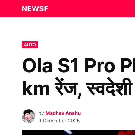
Skip
NEWSF
to
content
POSTED
AUTO
IN
Ola S1 Pro Plu
km रेंज, स्वदे
by
Madhav Anshu
9 December 2025