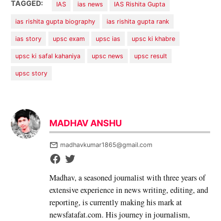
TAGGED:
IAS
ias news
IAS Rishita Gupta
ias rishita gupta biography
ias rishita gupta rank
ias story
upsc exam
upsc ias
upsc ki khabre
upsc ki safal kahaniya
upsc news
upsc result
upsc story
MADHAV ANSHU
madhavkumar1865@gmail.com
Madhav, a seasoned journalist with three years of
extensive experience in news writing, editing, and
reporting, is currently making his mark at
newsfatafat.com. His journey in journalism,