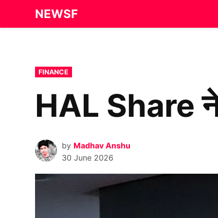
Skip
NEWSF
to
content
POSTED
FINANCE
IN
HAL Share ने 
by
Madhav Anshu
30 June 2026