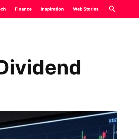
Open
ech
Finance
Inspiration
Web Stories
Search
ा Dividend