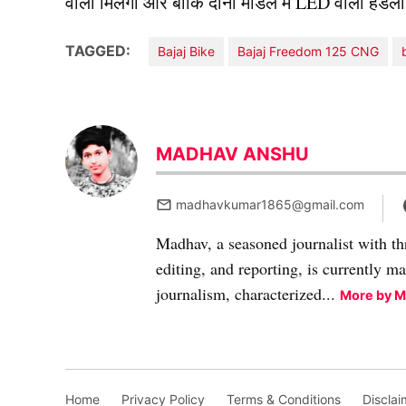
वाला मिलेगा और बाकि दोनों मॉडल में LED वाला हेडला
TAGGED:
Bajaj Bike
Bajaj Freedom 125 CNG
MADHAV ANSHU
madhavkumar1865@gmail.com
Madhav, a seasoned journalist with th
editing, and reporting, is currently m
journalism, characterized...
More by 
Home
Privacy Policy
Terms & Conditions
Disclai