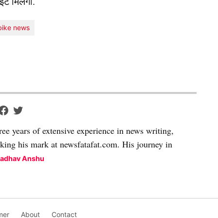
इट मिलेगा.
bike news
ree years of extensive experience in news writing,
aking his mark at newsfatafat.com. His journey in
Madhav Anshu
mer
About
Contact