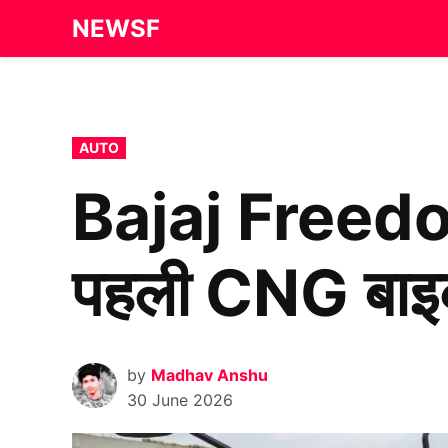
Skip
NEWSF
to
content
POSTED
AUTO
IN
Bajaj Freedom
पहली CNG बा
by
Madhav Anshu
30 June 2026