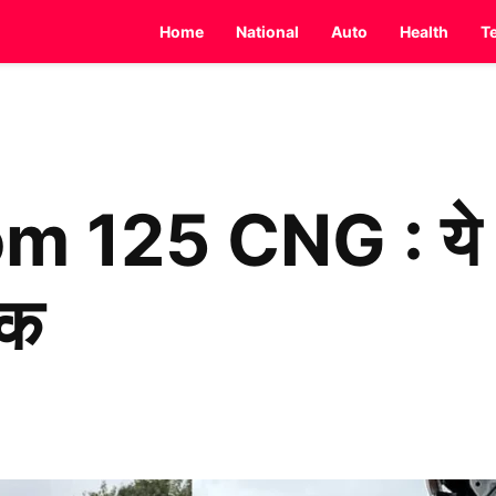
Home
National
Auto
Health
T
 125 CNG : ये है
इक