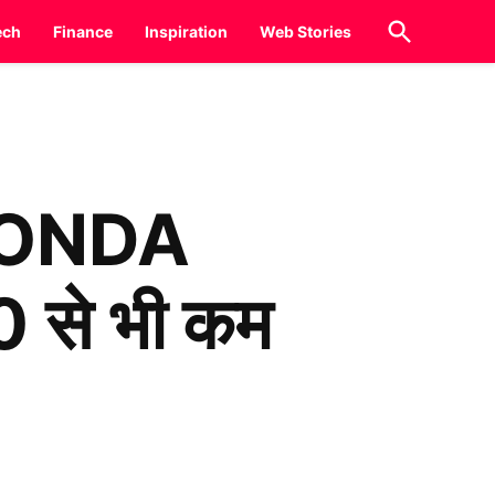
Open
ech
Finance
Inspiration
Web Stories
Search
ै HONDA
 से भी कम