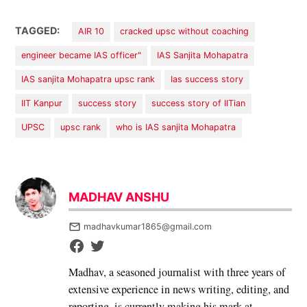
TAGGED:
AIR 10
cracked upsc without coaching
engineer became IAS officer"
IAS Sanjita Mohapatra
IAS sanjita Mohapatra upsc rank
Ias success story
IIT Kanpur
success story
success story of IITian
UPSC
upsc rank
who is IAS sanjita Mohapatra
MADHAV ANSHU
madhavkumar1865@gmail.com
Madhav, a seasoned journalist with three years of
extensive experience in news writing, editing, and
reporting, is currently making his mark at