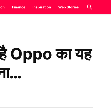
Open
ech
Finance
Inspiration
Web Stories
Search
प है Oppo का यह
तना…