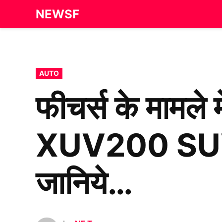
Skip
NEWSF
to
content
POSTED
AUTO
IN
फीचर्स के मामले
XUV200 SUV इस 
जानिये…