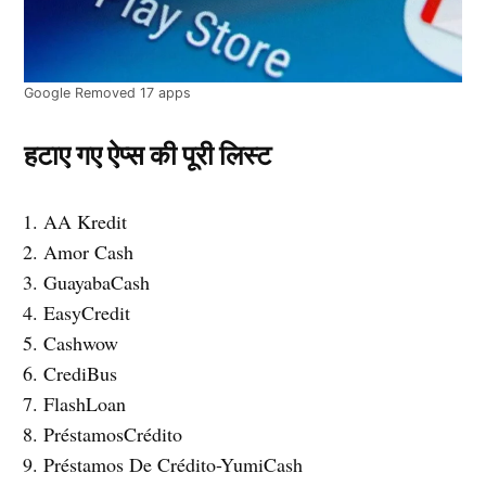
Google Removed 17 apps
हटाए गए ऐप्स की पूरी लिस्ट
AA Kredit
Amor Cash
GuayabaCash
EasyCredit
Cashwow
CrediBus
FlashLoan
PréstamosCrédito
Préstamos De Crédito-YumiCash