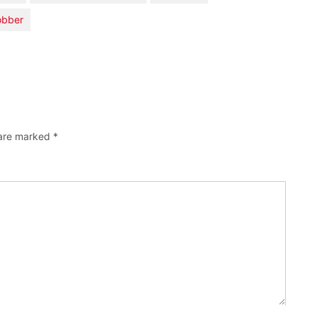
obber
 are marked
*