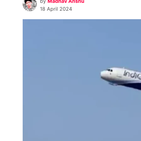
by
Madhav Anshu
18 April 2024