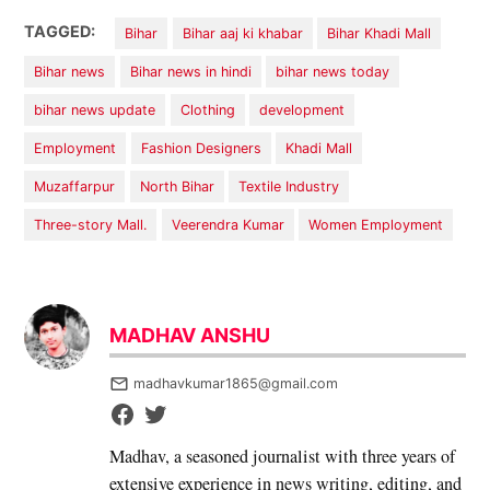
TAGGED:
Bihar
Bihar aaj ki khabar
Bihar Khadi Mall
Bihar news
Bihar news in hindi
bihar news today
bihar news update
Clothing
development
Employment
Fashion Designers
Khadi Mall
Muzaffarpur
North Bihar
Textile Industry
Three-story Mall.
Veerendra Kumar
Women Employment
MADHAV ANSHU
madhavkumar1865@gmail.com
Madhav, a seasoned journalist with three years of
extensive experience in news writing, editing, and