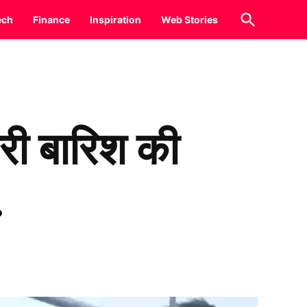
Open
ech
Finance
Inspiration
Web Stories
Search
ारी बारिश की
.