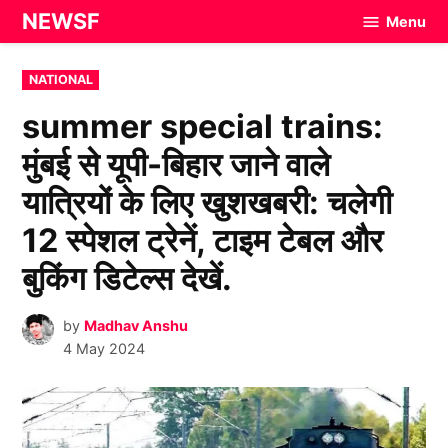
Skip
NEWSF
Menu
to
content
POSTED
NATIONAL
IN
summer special trains:
मुंबई से यूपी-बिहार जाने वाले
यात्रियों के लिए खुशखबरी: चलेगी
12 स्पेशल ट्रेनें, टाइम टेबल और
बुकिंग डिटेल्स देखें.
by
Madhav Anshu
4 May 2024