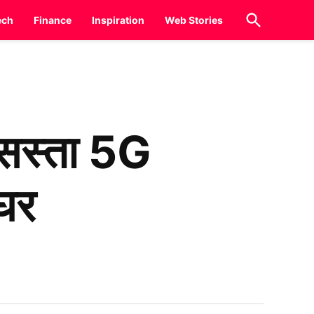
Open
ech
Finance
Inspiration
Web Stories
Search
सस्ता 5G
 घर