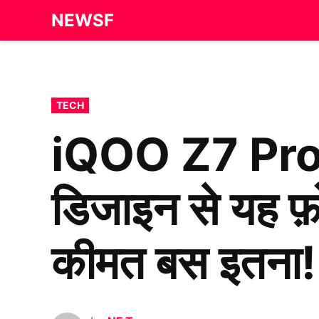
Skip
NEWSF
to
content
POSTED
TECH
IN
iQOO Z7 Pro 5
डिजाइन से यह फ़ो
कीमत बस इतना!