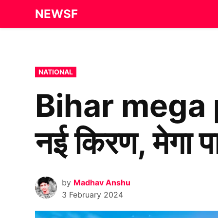
Skip
NEWSF
to
content
POSTED
NATIONAL
IN
Bihar mega po
नई किरण, मेगा पा
by
Madhav Anshu
3 February 2024