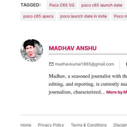
TAGGED:
Poco C65 5G
poco c65 launch date
poco c65 specs
poco launch date in india
Poco m
MADHAV ANSHU
madhavkumar1865@gmail.com
Madhav, a seasoned journalist with th
editing, and reporting, is currently m
journalism, characterized...
More by 
Home
Privacy Policy
Terms & Conditions
Disclai