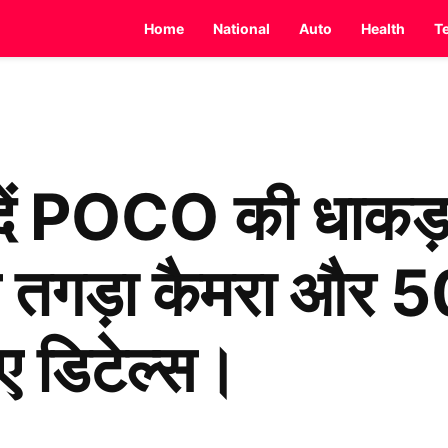
Home
National
Auto
Health
T
दें POCO की धाकड़ 
से तगड़ा कैमरा औ
ए डिटेल्स।