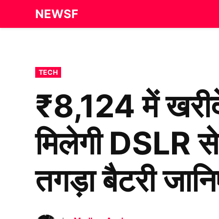
Skip
NEWSF
to
content
POSTED
TECH
IN
₹8,124 में खरी
मिलेगी DSLR 
तगड़ा बैटरी जानि