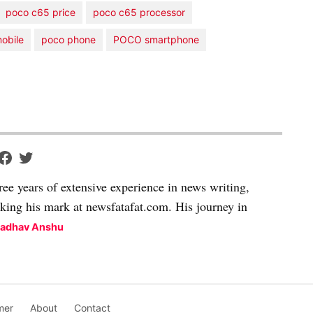
poco c65 price
poco c65 processor
obile
poco phone
POCO smartphone
ree years of extensive experience in news writing,
aking his mark at newsfatafat.com. His journey in
Madhav Anshu
mer
About
Contact