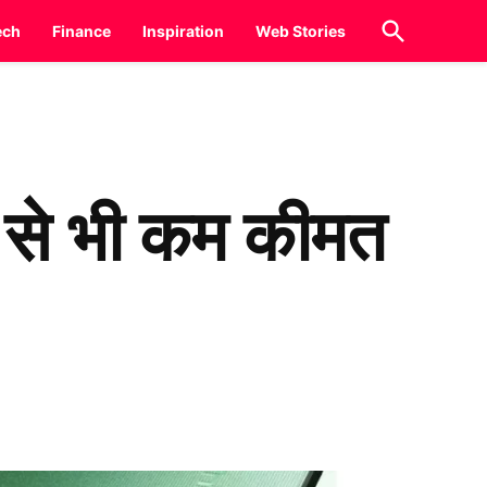
Open
ech
Finance
Inspiration
Web Stories
Search
 से भी कम कीमत