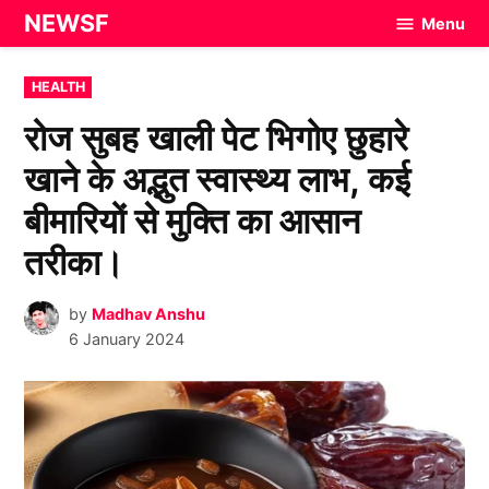
Skip
NEWSF
Menu
to
content
POSTED
HEALTH
IN
रोज सुबह खाली पेट भिगोए छुहारे
खाने के अद्भुत स्वास्थ्य लाभ, कई
बीमारियों से मुक्ति का आसान
तरीका।
by
Madhav Anshu
6 January 2024