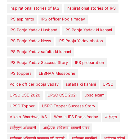
inspirational stories of IAS
inspirational stories of IPS
IPS aspirants
IPS officer Pooja Yadav
IPS Pooja Yadav Husband
IPS Pooja Yadav ki kahani
IPS Pooja Yadav News
IPS Pooja Yadav photos
IPS Pooja Yadav safalta ki kahani
IPS Pooja Yadav Success Story
IPS preparation
IPS toppers
LBSNAA Mussoorie
Police officer pooja yadav
safalta ki kahani
UPSC
UPSC CSE 2020
UPSC CSE 2021
upsc exam
UPSC Topper
USPC Topper Success Story
Vikalp Bhardwaj IAS
Who is IPS Pooja Yadav
आईएएस
आईएएस अधिकारी
आईएएस अधिकारी देवयानी यादव
आईएएस अधिकारी सफलता की कहानी
आईएएस कहानियां
आईएएस टॉपर्स