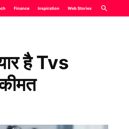
Open
ech
Finance
Inspiration
Web Stories
Search
ैयार है Tvs
 कीमत