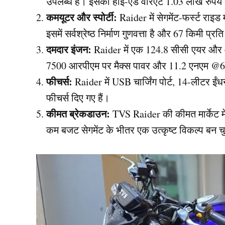
उपलब्ध है। इसका हाई-एंड वेरिएंट 1.03 लाख रुपये स
कमयूटर और स्पोर्टी:
Raider में सेगमेंट-फर्स्ट राइ
इसमें सर्वश्रेष्ठ निर्माण गुणवत्ता है और 67 किमी
दमदार इंजन:
Raider में एक 124.8 सीसी एयर और 
7500 आरपीएम पर मैक्स पावर और 11.2 एनएम @600
फीचर्स:
Raider में USB चार्जिंग पोर्ट, 14-लीटर ईं
फीचर्स दिए गए हैं।
कीमत ब्रेकडाउन:
TVS Raider की कीमत मार्केट में
कम बजट सेगमेंट के भीतर एक उत्कृष्ट विकल्प बन च